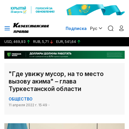
Подписка
Рус
USD, 469,93
RUB, 5,71
EUR, 541,64
"Где увижу мусор, на то место
вызову акима" – глава
Туркестанской области
ОБЩЕСТВО
11 апреля 2022 г. 15:49