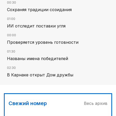
00:30
Сохраняя традиции созидания
01:00
ИИ отследит поставки угля
00:00
Проверяется уровень готовности
01:30
Названы имена победителей
02:30
В Карнаке открыт Дом дружбы
02:00
Искусственный интеллект – в школьной
программе
Свежий номер
Весь архив
00:45
Его стихия – ледники, снег и горные реки