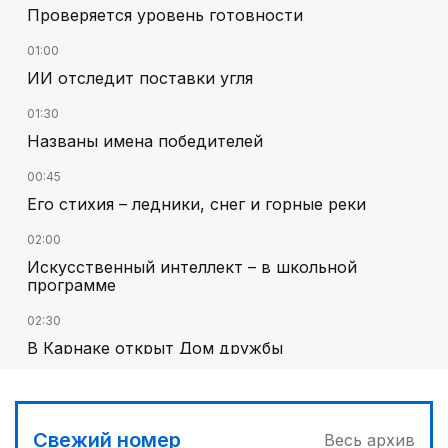
Проверяется уровень готовности
01:00
ИИ отследит поставки угля
01:30
Названы имена победителей
00:45
Его стихия – ледники, снег и горные реки
02:00
Искусственный интеллект – в школьной
программе
02:30
В Карнаке открыт Дом дружбы
01:10
Каждый дом как хороший знакомый
Свежий номер
Весь архив
01:40