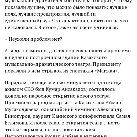
музыкально-драматического театра. Говорят, что ему
показали лучшее, что можно было показать: лучшие
поля, лучшие предприя­тия, лучший (и
единственный) вуз. Что характерно, никто ни на что
не жаловался. В итоге даже сам гость удивился:
– Неужели проблем нет?
А ведь, возможно, до сих пор сохраняются проблемы
в недавно построенном здании Казахского
музыкально-драматического театра. Президенту
показали в нем отрывок из спектакля «Магжан».
Парадокс, но еще осенью минувшего года (когда
акимом СКО был Кумар Аксакалов) состоялось
довольно пафосное открытие нового театра.
Приезжали народная артистка Казахстана Айман
Мусаходжаева, олимпийский чемпион Александр
Винокуров, лауреат Каннского кинофестиваля Самал
Еслямова. И после такого открытия театр… не то
чтобы закрылся, но, как пояснил аким
Петропавловска Руслан Анбаев в интервью