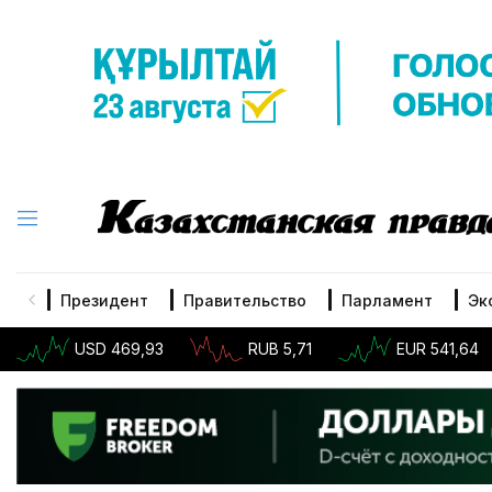
Президент
Правительство
Парламент
Эк
USD 469,93
RUB 5,71
EUR 541,64