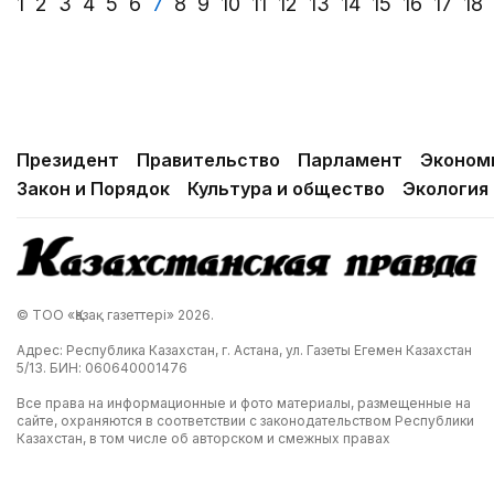
1
2
3
4
5
6
7
8
9
10
11
12
13
14
15
16
17
18
Президент
Правительство
Парламент
Эконом
Закон и Порядок
Культура и общество
Экология
© ТОО «Қазақ газеттері» 2026.
Адрес: Республика Казахстан, г. Астана, ул. Газеты Егемен Казахстан
5/13. БИН: 060640001476
Все права на информационные и фото материалы, размещенные на
сайте, охраняются в соответствии с законодательством Республики
Казахстан, в том числе об авторском и смежных правах