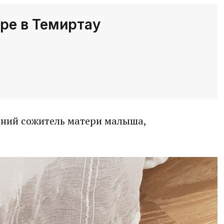
ре в Темиртау
тний сожитель матери малыша,