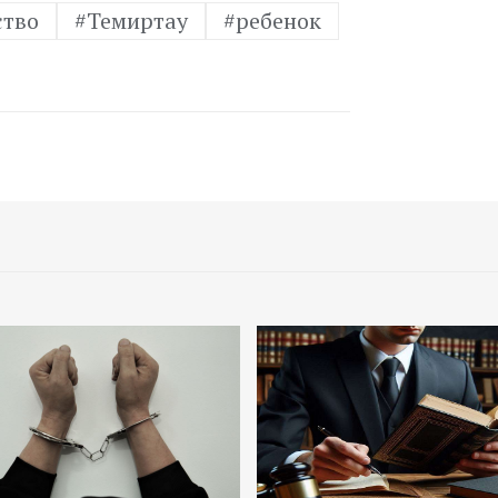
ство
#Темиртау
#ребенок