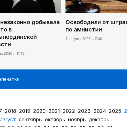
 незаконно добывала
Освободили от штра
то в
по амнистии
ылординской
7 августа 2026 г. 7:00
асти
та 2026 г. 11:45
епечатки
7
2018
2019
2020
2021
2022
2023
2024
2025
август
сентябрь
октябрь
ноябрь
декабрь