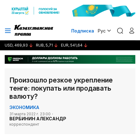
Подписка
Рус
USD, 469,93
RUB, 5,71
EUR, 541,64
Произошло резкое укрепление
тенге: покупать или продавать
валюту?
ЭКОНОМИКА
31 марта 2022 г. 23:00
ВЕРБИНИН АЛЕКСАНДР
корреспондент