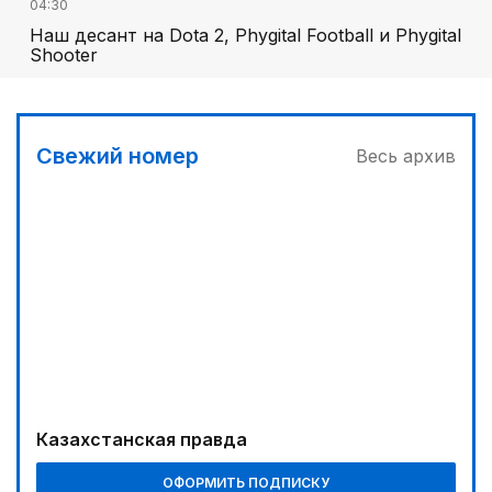
04:30
Наш десант на Dota 2, Phygital Football и Phygital
Shooter
03:00
Продолжаются инспекционные поездки
Свежий номер
Весь архив
05:00
Вычислен последний фигурант «титанового»
дела
03:30
Буря на востоке
00:30
Господдержка доступна для всех
04:00
Ждем успеха в Туркестане
Казахстанская правда
05:30
ОФОРМИТЬ ПОДПИСКУ
Каникулы в седле