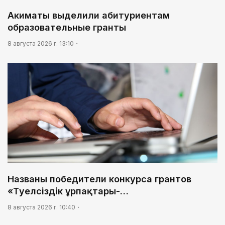
03:04
Акиматы выделили абитуриентам
Мой Абай
образовательные гранты
8 августа 2026 г. 13:10
Названы победители конкурса грантов
«Тәуелсіздік ұрпақтары-…
8 августа 2026 г. 10:40