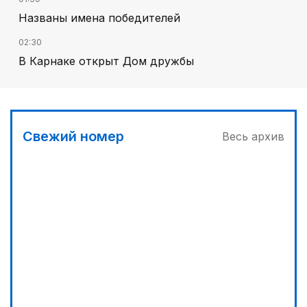
Названы имена победителей
02:30
В Карнаке открыт Дом дружбы
02:00
Искусственный интеллект – в школьной
программе
Свежий номер
Весь архив
00:45
Его стихия – ледники, снег и горные реки
03:30
Сделать город комфортным
04:00
Дополнительный источник энергии
04:33
Путь к решающим матчам