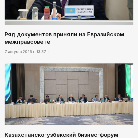
01:12
Жизнь за окном
02:30
Ряд документов приняли на Евразийском
Не хочется уезжать
межправсовете
03:30
7 августа 2026 г. 13:37
Нужен ли бумажный документ?
Казахстанско-узбекский бизнес-форум