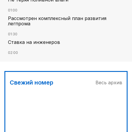
01:00
Рассмотрен комплексный план развития
легпрома
01:30
Ставка на инженеров
02:00
Цифровые проекты полиции
02:30
Программа модернизации – в действии
Свежий номер
Весь архив
04:30
Запущена программа по обучению безработных
женщин
03:00
Песни Абая – в сердцах молодежи