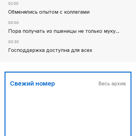
02:00
Обменялись опытом с коллегами
00:00
Пора получать из пшеницы не только муку...
00:30
Господдержка доступна для всех
02:30
В Алматы – большое новоселье
03:00
Свежий номер
Весь архив
Продолжаются инспекционные поездки
03:30
Буря на востоке
02:00
Требования к профессионализму повышаются