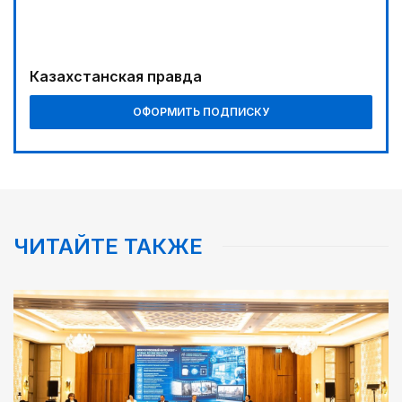
04:00
Ждем успеха в Туркестане
04:30
Казахстанская правда
Наш десант на Dota 2, Phygital Football и Phygital
Shooter
ОФОРМИТЬ ПОДПИСКУ
05:00
Вычислен последний фигурант «титанового»
дела
ЧИТАЙТЕ ТАКЖЕ