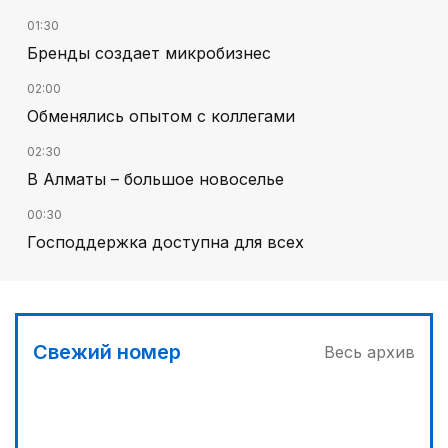
01:30
Бренды создает микробизнес
02:00
Обменялись опытом с коллегами
02:30
В Алматы – большое новоселье
00:30
Господдержка доступна для всех
03:00
Продолжаются инспекционные поездки
03:30
Свежий номер
Весь архив
Буря на востоке
05:00
Вычислен последний фигурант «титанового»