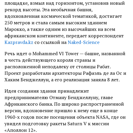
площадке, взмыл над горизонтом, установив новый
рекорд высоты. Эта необычная башня,
вдохновленная космической тематикой, достигает
250 метров и стала самым высоким зданием
Марокко, а также одним из высочайших на всем
африканском континенте, передает корреспондент
Kazpravda.kz
со ссылкой на
Naked-Science
Речь идет о Mohammed VI Tower — башне, названной
в честь действующего короля страны и
расположенной неподалеку от столицы Рабат.
Проект разработали архитекторы Рафаэль де ла Ос и
Хаким Бенджеллун, а его реализация заняла 8 лет.
Идея создания здания принадлежит
предпринимателю Отману Бенджеллуну, главе
Африканского банка. По широко распространенной
версии, вдохновение пришло к нему еще в конце
1960-х годов после посещения объекта NASA, где он
увидел подготовку ракеты Saturn V к миссии
«Аполлон 12».