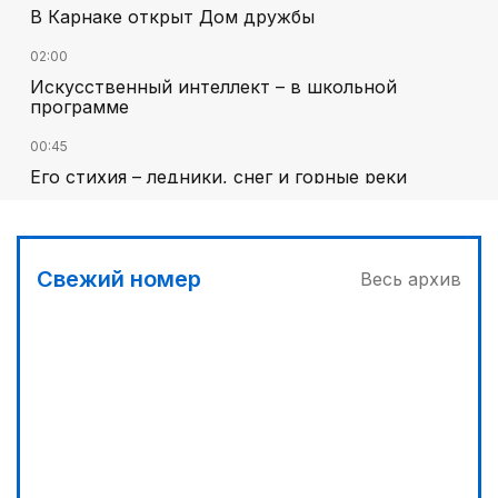
В Карнаке открыт Дом дружбы
02:00
Искусственный интеллект – в школьной
программе
00:45
Его стихия – ледники, снег и горные реки
03:00
Челлендж в Вооруженных силах
Свежий номер
Весь архив
01:40
Национальный поэт мирового масштаба
03:30
Сделать город комфортным
01:10
Каждый дом как хороший знакомый
04:00