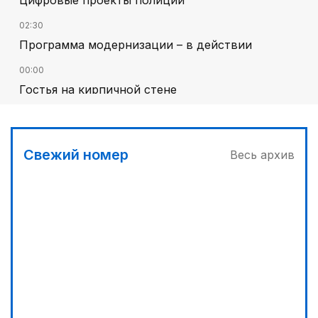
Цифровые проекты полиции
02:30
Программа модернизации – в действии
00:00
Гостья на кирпичной стене
03:00
Песни Абая – в сердцах молодежи
Свежий номер
Весь архив
03:30
Наши школьники покоряют «Сириус»
04:30
Запущена программа по обучению безработных
женщин
00:30
От увлечения – к мечте
02:00