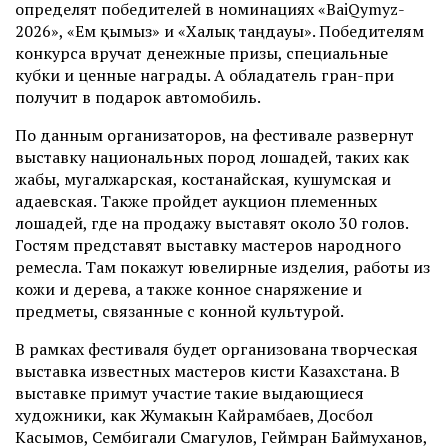
определят победителей в номинациях «BaiQymyz-
2026», «Ем қымыз» и «Халық таңдауы». Победителям
конкурса вручат денежные призы, специальные
кубки и ценные награды. А обладатель гран-при
получит в подарок автомобиль.
По данным организаторов, на фестивале развернут
выставку национальных пород лошадей, таких как
жабы, мугалжарская, костанайская, кушумская и
адаевская. Также пройдет аукцион племенных
лошадей, где на продажу выставят около 30 голов.
Гостям представят выставку мастеров народного
ремесла. Там покажут ювелирные изделия, работы из
кожи и дерева, а также конное снаряжение и
предметы, связанные с конной культурой.
В рамках фестиваля будет организована творческая
выставка известных мастеров кисти Казахстана. В
выставке примут участие такие выдающиеся
художники, как Жумакын Кайрамбаев, Досбол
Касымов, Сембигали Смагулов, Геймран Баймуханов,