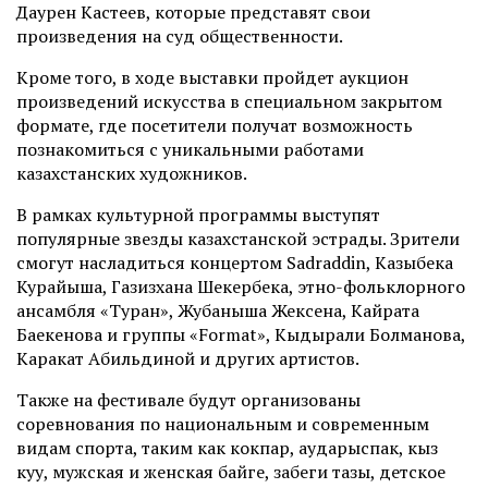
Даурен Кастеев, которые представят свои
произведения на суд общественности.
Кроме того, в ходе выставки пройдет аукцион
произведений искусства в специальном закрытом
формате, где посетители получат возможность
познакомиться с уникальными работами
казахстанских художников.
В рамках культурной программы выступят
популярные звезды казахстанской эстрады. Зрители
смогут насладиться концертом Sadraddin, Казыбека
Курайыша, Газизхана Шекербека, этно-фольклорного
ансамбля «Туран», Жубаныша Жексена, Кайрата
Баекенова и группы «Format», Кыдырали Болманова,
Каракат Абильдиной и других артистов.
Также на фестивале будут организованы
соревнования по национальным и современным
видам спорта, таким как кокпар, аударыспак, кыз
куу, мужская и женская байге, забеги тазы, детское