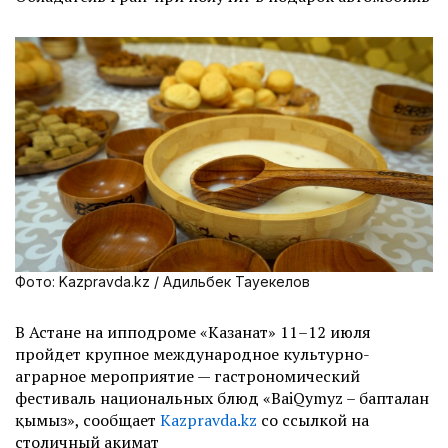
Фото: Kazpravda.kz / Адильбек Тауекелов
В Астане на ипподроме «Казанат» 11–12 июля
пройдет крупное международное культурно-
аграрное мероприятие — гастрономический
фестиваль национальных блюд «BaiQymyz – бапталған
қымыз», сообщает
Kazpravda.kz
со ссылкой на
столичный акимат