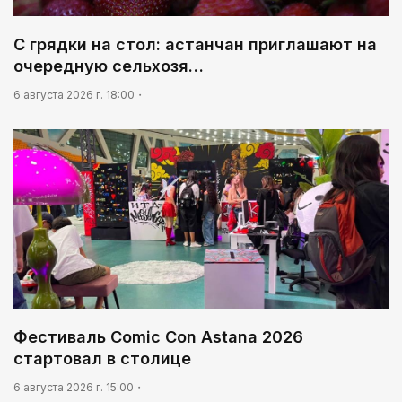
03:30
Нужен ли бумажный документ?
С грядки на стол: астанчан приглашают на
очередную сельхозя…
03:00
Идет по городу трамвай
6 августа 2026 г. 18:00
Фестиваль Comic Con Astana 2026
стартовал в столице
6 августа 2026 г. 15:00