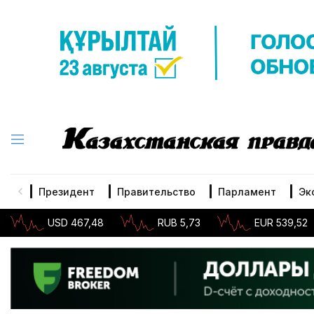
Президент
Правительство
Парламент
Эк
USD 467,48
RUB 5,73
EUR 539,52