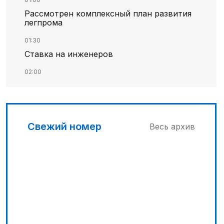
Рассмотрен комплексный план развития
легпрома
01:30
Ставка на инженеров
02:00
Цифровые проекты полиции
02:30
Программа модернизации – в действии
Свежий номер
Весь архив
04:30
Запущена программа по обучению
безработных женщин
03:00
Песни Абая – в сердцах молодежи
03:30
Наши школьники покоряют «Сириус»