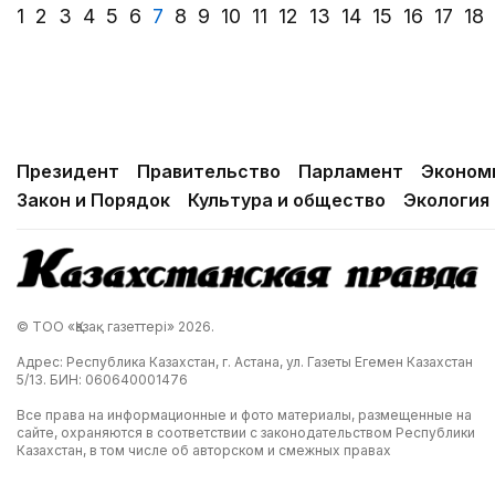
1
2
3
4
5
6
7
8
9
10
11
12
13
14
15
16
17
18
Президент
Правительство
Парламент
Эконом
Закон и Порядок
Культура и общество
Экология
© ТОО «Қазақ газеттері» 2026.
Адрес: Республика Казахстан, г. Астана, ул. Газеты Егемен Казахстан
5/13. БИН: 060640001476
Все права на информационные и фото материалы, размещенные на
сайте, охраняются в соответствии с законодательством Республики
Казахстан, в том числе об авторском и смежных правах