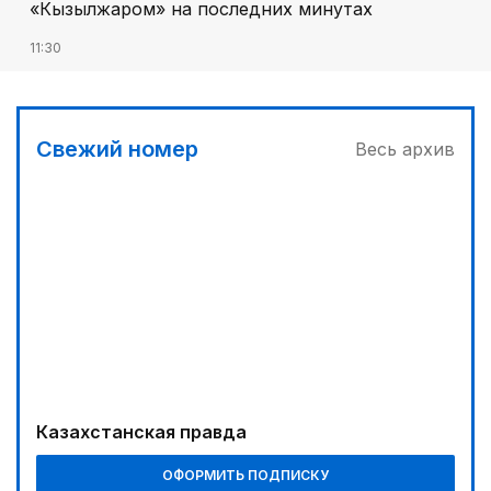
«Кызылжаром» на последних минутах
11:30
Абитуриенты из сел и малых городов смогут
получить 350 образовательных грантов
12:05
Свежий номер
Весь архив
МЧС запустило новые станции мониторинга
селевой опасности под Алматы
Казахстанская правда
ОФОРМИТЬ ПОДПИСКУ