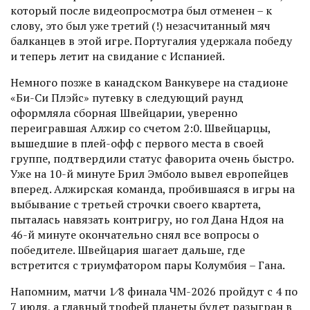
который после видеопросмотра был отменен – к
слову, это был уже третий (!) незасчитанный мяч
балканцев в этой игре. Португалия удержала победу
и теперь летит на свидание с Испанией.
Немного позже в канадском Ванкувере на стадионе
«Би-Си Плэйс» путевку в следующий раунд
оформляла сборная Швейцарии, уверенно
переигравшая Алжир со счетом 2:0. Швейцарцы,
вышедшие в плей-офф с первого места в своей
группе, подтвердили статус фаворита очень быстро.
Уже на 10-й минуте Брил Эмболо вывел европейцев
вперед. Алжирская команда, пробившаяся в игры на
выбывание с третьей строчки своего квартета,
пыталась навязать контригру, но гол Дана Ндоя на
46-й минуте окончательно снял все вопросы о
победителе. Швейцария шагает дальше, где
встретится с триумфатором пары Колумбия – Гана.
Напомним, матчи 1⁄8 финала ЧМ-2026 пройдут с 4 по
7 июля, а главный трофей планеты будет разыгран в