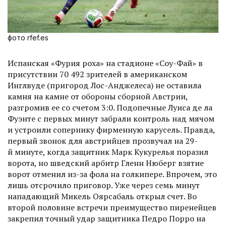
фото rfef.es
Испанская «Фурия роха» на стадионе «Соу-Фай» в
присутствии 70 492 зрителей в американском
Инглвуде (пригород Лос-Анджелеса) не оставила
камня на камне от обороны сборной Австрии,
разгромив ее со счетом 3:0. Подопечные Луиса де ла
Фуэнте с первых минут забрали контроль над мячом
и устроили сопернику фирменную карусель. Правда,
первый звонок для австрийцев прозвучал на 29-
й минуте, когда защитник Марк Кукурелья поразил
ворота, но шведский арбитр Гленн Нюберг взятие
ворот отменил из-за фола на голкипере. Впрочем, это
лишь отсрочило приговор. Уже через семь минут
нападающий Микель Оярсабаль открыл счет. Во
второй половине встречи преимущество пиренейцев
закрепил точный удар защитника Педро Порро на