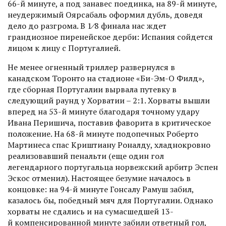
66-й минуте, а под занавес поединка, на 89-й минуте,
неудержимый Оярсабаль оформил дубль, доведя
дело до разгрома. В 1⁄8 финала нас ждет
грандиозное пиренейское дерби: Испания сойдется
лицом к лицу с Португалией.
Не менее огненный триллер развернулся в
канадском Торонто на стадионе «Би-Эм-О Филд»,
где сборная Португалии вырвала путевку в
следующий раунд у Хорватии – 2:1. Хорваты вышли
вперед на 53-й минуте благодаря точному удару
Ивана Перишича, пос­тавив фаворита в критическое
положение. На 68-й минуте подопечных Роберто
Мартинеса спас Криштиану Роналду, хладнокровно
реализовавший пенальти (еще один гол
легендарного португальца норвежский арбитр Эспен
Эскос отменил). Настоящее безумие началось в
концовке: на 94-й минуте Гонсалу Рамуш забил,
казалось бы, победный мяч для Португалии. Однако
хорваты не сдались и на сумасшедшей 13-
й компенсированной минуте забили ответный гол,