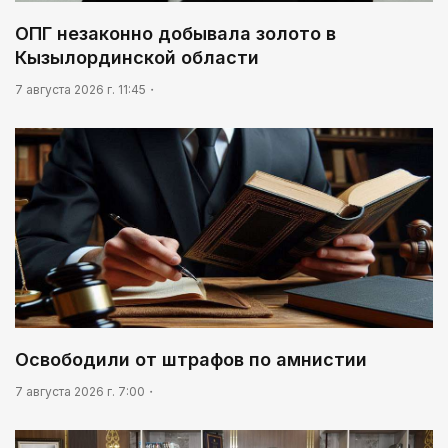
03:30
ОПГ незаконно добывала золото в
Нужен ли бумажный документ?
Кызылординской области
02:30
7 августа 2026 г. 11:45
Не хочется уезжать
Освободили от штрафов по амнистии
7 августа 2026 г. 7:00