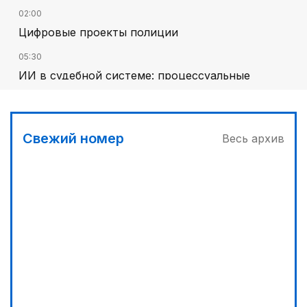
02:00
Цифровые проекты полиции
05:30
ИИ в судебной системе: процессуальные
гарантии и пределы автоматизации
02:30
Программа модернизации – в действии
Свежий номер
Весь архив
03:00
Песни Абая – в сердцах молодежи
04:30
Запущена программа по обучению безработных
женщин
03:30
Наши школьники покоряют «Сириус»
05:00