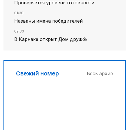
Проверяется уровень готовности
01:30
Названы имена победителей
02:30
В Карнаке открыт Дом дружбы
02:00
Искусственный интеллект – в школьной
программе
Свежий номер
Весь архив
03:30
Сделать город комфортным
04:00
Дополнительный источник энергии
00:45
Его стихия – ледники, снег и горные реки
04:33