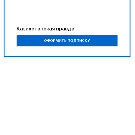
Путь к решающим матчам
05:30
Поэт вдохновляет художников
Казахстанская правда
01:10
ОФОРМИТЬ ПОДПИСКУ
Каждый дом как хороший знакомый
06:00
Познавательно и безопасно
06:30
Библиотеки на новый лад
05:00
Легендарная велогонка
07:00
В столице реализуется проект «Школа
национального ремесла»