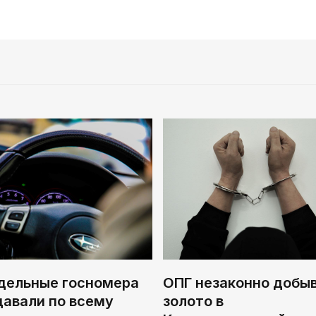
дельные госномера
ОПГ незаконно добы
давали по всему
золото в