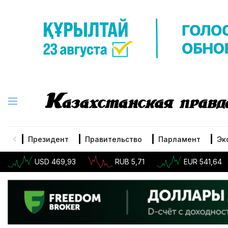
Президент
Правительство
Парламент
Эк
USD 469,93
RUB 5,71
EUR 541,64