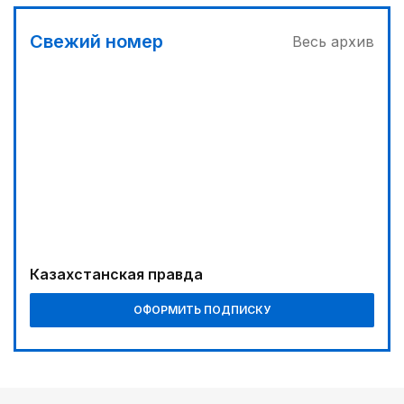
03:00
Свежий номер
Весь архив
Продолжаются инспекционные поездки
03:30
Буря на востоке
02:00
Требования к профессионализму повышаются
04:00
Ждем успеха в Туркестане
04:30
Казахстанская правда
Наш десант на Dota 2, Phygital Football и Phygital
Shooter
ОФОРМИТЬ ПОДПИСКУ
05:00
Вычислен последний фигурант «титанового»
дела