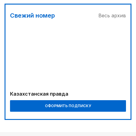
Вычислен последний фигурант «титанового»
дела
Свежий номер
Весь архив
03:00
Продолжаются инспекционные поездки
04:00
Ждем успеха в Туркестане
03:30
Буря на востоке
00:30
Господдержка доступна для всех
Казахстанская правда
05:30
ОФОРМИТЬ ПОДПИСКУ
Каникулы в седле
06:00
Золото, рожденное трудом