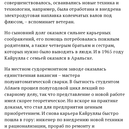
совершенствовалось, осваивались новые техника и
технологии, например, была отработана и внедрена
электродуговая наплавка коленчатых валов под
флюсом, – вспоминает ветеран.
Но сыновний долг оказался сильнее карьерных
соображений, его помощь потребовалась пожилым
родителям, а также четверым братьям и сестрам,
которых нужно было выводить в люди. И в 1965 году
Кайрулла с семьей оказался в Аральске.
На местном судоремонтном заводе оказалась
единственная вакансия – мастера
полуавтоматической сварки. В бытность студентом
Аблаев прошел полугодовой цикл лекций по
сварному делу, так что представление о новой работе
имел скорее теоретическое. Но вскоре на практике
доказал, что стал для предприя­тия ценным
приобретением. И снова карьера Кайруллы быстро
пошла в гору: инженер по внед­рению новой техники
и рационализации, прораб по ремонту и