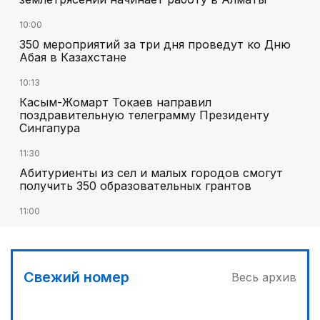
10:00
350 мероприятий за три дня проведут ко Дню
Абая в Казахстане
10:13
Касым-Жомарт Токаев направил
поздравительную телеграмму Президенту
Сингапура
11:30
Абитуриенты из сел и малых городов смогут
получить 350 образовательных грантов
11:00
«Алтай Өскемен» упустил победу над
«Кызылжаром» на последних минутах
12:05
Свежий номер
Весь архив
МЧС запустило новые станции мониторинга
селевой опасности под Алматы