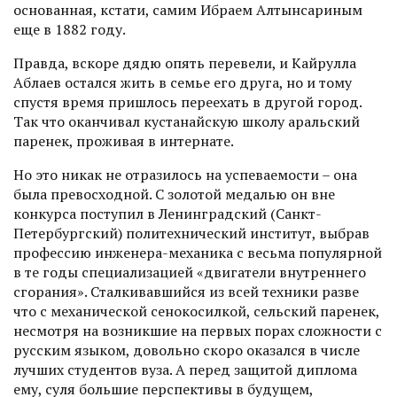
основанная, кстати, самим Ибраем Алтынсариным
еще в 1882 году.
Правда, вскоре дядю опять перевели, и Кайрулла
Аблаев остался жить в семье его друга, но и тому
спустя время пришлось переехать в другой город.
Так что оканчивал кустанайскую школу аральский
паренек, проживая в интернате.
Но это никак не отразилось на успеваемости – она
была превосходной. С золотой медалью он вне
конкурса поступил в Ленинградский (Санкт-
Петербургский) политехнический институт, выбрав
профессию инженера-механика с весьма популярной
в те годы специализацией «двигатели внутреннего
сгорания». Сталкивавшийся из всей техники разве
что с механической сенокосилкой, сельский паренек,
несмотря на возникшие на первых порах сложности с
русским языком, довольно скоро оказался в числе
лучших студентов вуза. А перед защитой диплома
ему, суля большие перспективы в будущем,