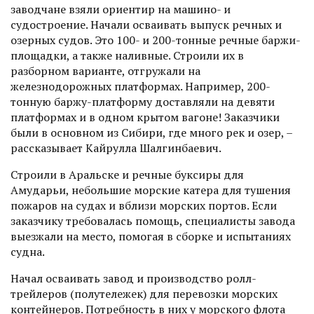
заводчане взяли ориентир на машино- и
судостроение. Начали осваивать выпуск речных и
озерных судов. Это 100- и 200-тонные речные баржи-
площадки, а также наливные. Строи­ли их в
разборном варианте, отгружали на
железнодорожных платформах. Например, 200-
тонную баржу-платформу доставляли на девяти
платформах и в одном крытом вагоне! Заказчики
были в основном из Сибири, где много рек и озер, –
рассказывает Кайрулла Шалгинбаевич.
Строили в Аральске и речные буксиры для
Амударьи, небольшие морские катера для тушения
пожаров на судах и вблизи морских портов. Если
заказчику требовалась помощь, специалис­ты завода
выезжали на место, помогая в сборке и испытаниях
судна.
Начал осваивать завод и производство ролл-
трейлеров (полутележек) для перевозки морских
контейнеров. Потребность в них у морского флота