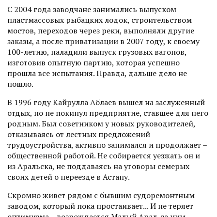
С 2004 года заводчане занимались выпуском
пластмассовых рыбацких лодок, строительством
мостов, переходов через реки, выполняли другие
заказы, а пос­ле приватизации в 2007 году, к своему
100-летию, наладили выпуск грузовых вагонов,
изготовив опытную партию, которая успешно
прошла все испытания. Правда, дальше дело не
пошло.
В 1996 году Кайрулла Аблаев вышел на заслуженный
отдых, но не покинул предприятие, ставшее для него
родным. Был советником у новых руководителей,
отказываясь от лестных предложений
трудоустройства, активно занимался и продолжает –
общественной работой. Не собирается уезжать он и
из Аральска, не поддаваясь на уговоры семерых
своих детей о переезде в Астану.
Скромно живет рядом с бывшим судоремонтным
заводом, который пока простаивает... И не теряет
оптимизма – возрождается Малый Арал, за ним –