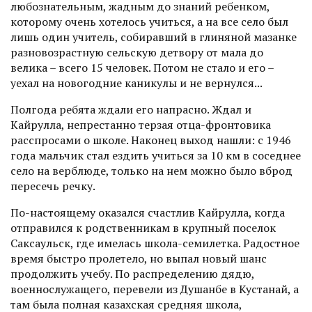
любознательным, жадным до знаний ребенком,
которому очень хотелось учиться, а на все село был
лишь один учитель, собиравший в глиняной мазанке
разновозрастную сельскую детвору от мала до
велика – всего 15 человек. Потом не стало и его –
уехал на новогодние каникулы и не вернулся...
Полгода ребята ждали его напрасно. Ждал и
Кайрулла, непрестанно терзая отца-фронтовика
расспросами о школе. Наконец выход нашли: с 1946
года мальчик стал ездить учиться за 10 км в соседнее
село на верблюде, только на нем можно было вброд
пересечь речку.
По-настоящему оказался счастлив Кайрулла, когда
отправился к родственникам в крупный поселок
Саксаульск, где имелась школа-семилетка. Радостное
время быстро пролетело, но выпал новый шанс
продолжить учебу. По распределению дядю,
военнослужащего, перевели из Душанбе в Кустанай, а
там была полная казахская средняя школа,