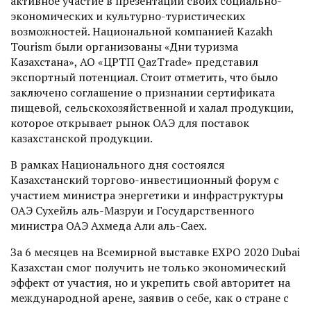
активное участие в презентации своих социально-
экономических и культурно-турис­тических
возможностей. Национальной компанией Kazakh
Tourism были организованы «Дни туризма
Казахстана», АО «ЦРТП QazTrade» представил
экспортный потенциал. Стоит отметить, что было
заключено соглашение о признании сертификата
пищевой, сельскохозяйственной и халал продукции,
которое открывает рынок ОАЭ для поставок
казахстанской продукции.
В рамках Национального дня состоялся
Казахстанский торгово-инвестиционный форум с
участием министра энергетики и инфраструктуры
ОАЭ Сухейль аль-Мазруи и Государственного
министра ОАЭ Ахмеда Али аль-Саех.
За 6 месяцев на Всемирной выс­тавке EXPO 2020 Dubai
Казахстан смог получить не только экономический
эффект от участия, но и укрепить свой авторитет на
меж­дународной арене, заявив о себе, как о стране с