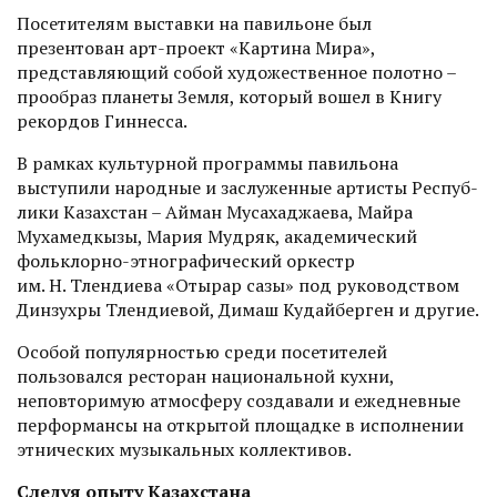
Посетителям выставки на павильоне был
презентован арт-проект «Картина Мира»,
представляющий собой художественное полотно –
прообраз планеты Земля, который вошел в Книгу
рекордов Гиннесса.
В рамках культурной программы павильона
выступили народные и заслуженные артисты Респуб­
лики Казахстан – Айман Мусахаджаева, Майра
Мухамедкызы, Мария Муд­ряк, академический
фольклорно-этнографический оркестр
им. Н. Тлендиева «Отырар сазы» под руководством
Динзухры Тлендиевой, Димаш Кудайберген и другие.
Особой популярностью среди посетителей
пользовался ресторан национальной кухни,
неповторимую атмосферу создавали и еже­дневные
перформансы на открытой площадке в исполнении
этнических музыкальных коллективов.
Следуя опыту Казахстана