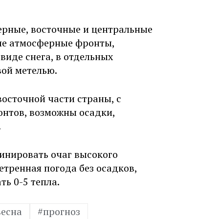
ерные, восточные и центральные
ие атмосферные фронты,
виде снега, в отдельных
вой метелью.
осточной части страны, с
нтов, возможны осадки,
.
минировать очаг высокого
етренная погода без осадков,
ть 0-5 тепла.
весна
#прогноз