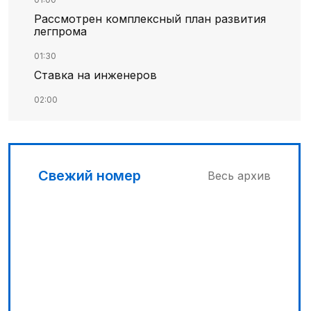
Рассмотрен комплексный план развития
легпрома
01:30
Ставка на инженеров
02:00
Цифровые проекты полиции
02:30
Программа модернизации – в действии
Свежий номер
Весь архив
04:30
Запущена программа по обучению
безработных женщин
03:00
Песни Абая – в сердцах молодежи
03:30
Наши школьники покоряют «Сириус»