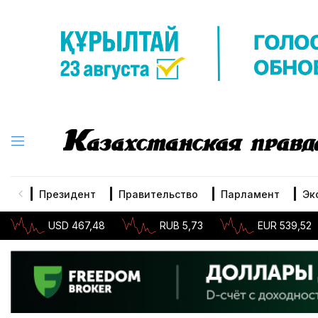
Президент
Правительство
Парламент
Эк
USD 467,48
RUB 5,73
EUR 539,52