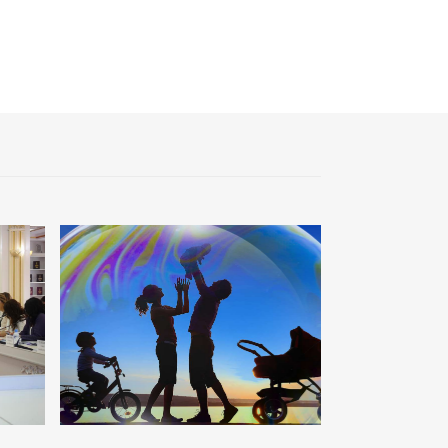
Жизнь за окном
02:30
Не хочется уезжать
03:30
Нужен ли бумажный документ?