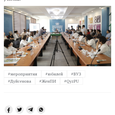
#мероприятия
#юбилей
#ВУЗ
#Дуйсенова
#ЖенПИ
#QyzPU