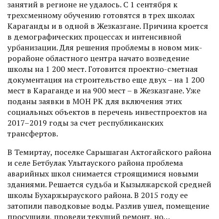
занятий в регионе не удалось. С 1 сентября к
трехсменному обучению готовятся в трех школах
Караганды и в одной в Жезказгане. Причина кроется
в демографических процессах и интенсивной
урбанизации. Для решения проблемы в новом мик­
рорайоне областного центра начато возведение
школы на 1 200 мест. Готовится проектно-сметная
документация на строительство еще двух – на 1 200
мест в Караганде и на 900 мест – в Жезказгане. Уже
поданы заявки в МОН РК для включения этих
социальных объектов в перечень инвестпроектов на
2017–2019 годы за счет республиканских
трансфертов.
В Темиртау, поселке Сарышаган Актогайского района
и селе Бетбулак Улытауского района проблема
аварийных школ снимается строящимися новыми
зданиями. Решается судьба и Кызылжарской средней
школы Бухаржырауского района. В 2015 году ее
затопили паводковые воды. Разлив ушел, помещение
просушили, провели текущий ремонт, но…