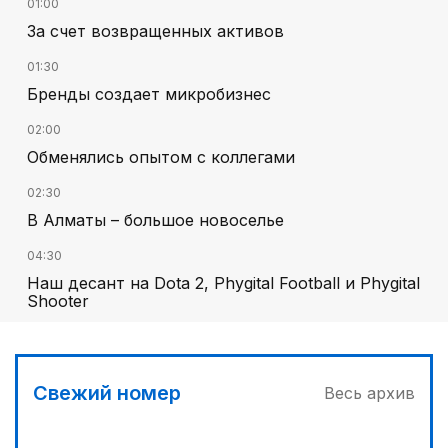
01:00
За счет возвращенных активов
01:30
Бренды создает микробизнес
02:00
Обменялись опытом с коллегами
02:30
В Алматы – большое новоселье
04:30
Наш десант на Dota 2, Phygital Football и Phygital
Shooter
05:00
Вычислен последний фигурант «титанового»
дела
Свежий номер
Весь архив
03:00
Продолжаются инспекционные поездки