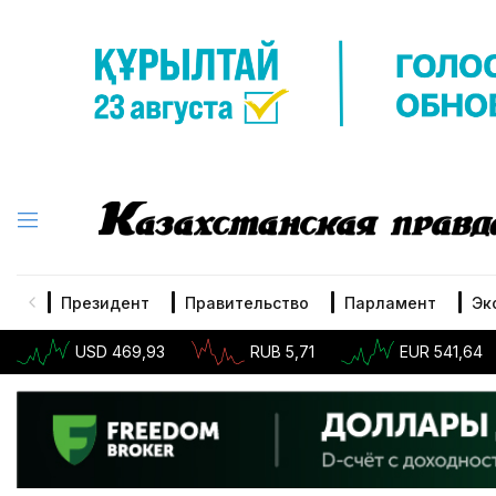
Президент
Правительство
Парламент
Эк
USD 469,93
RUB 5,71
EUR 541,64