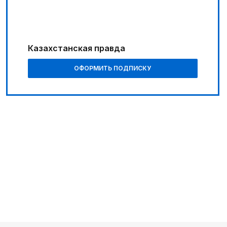
Путь к решающим матчам
05:30
Поэт вдохновляет художников
Казахстанская правда
06:30
ОФОРМИТЬ ПОДПИСКУ
Библиотеки на новый лад
06:00
Познавательно и безопасно
01:10
Каждый дом как хороший знакомый
07:00
В столице реализуется проект «Школа
национального ремесла»
05:00
Легендарная велогонка