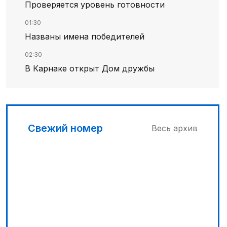
Проверяется уровень готовности
01:30
Названы имена победителей
02:30
В Карнаке открыт Дом дружбы
02:00
Искусственный интеллект – в школьной
программе
Свежий номер
Весь архив
04:00
Дополнительный источник энергии
03:30
Сделать город комфортным
00:45
Его стихия – ледники, снег и горные реки
04:33