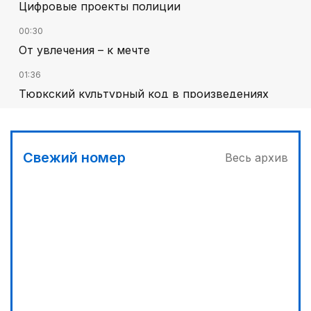
Цифровые проекты полиции
00:30
От увлечения – к мечте
01:36
Тюркский культурный код в произведениях
Батухана Баймена
00:00
Гостья на кирпичной стене
Свежий номер
Весь архив
01:00
На службе Отечеству и народу
01:12
Жизнь за окном
02:30
Программа модернизации – в действии
02:00