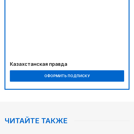
03:30
Буря на востоке
04:00
Ждем успеха в Туркестане
02:00
Требования к профессионализму повышаются
04:30
Казахстанская правда
Наш десант на Dota 2, Phygital Football и Phygital
Shooter
ОФОРМИТЬ ПОДПИСКУ
05:00
Вычислен последний фигурант «титанового»
дела
05:30
Каникулы в седле
ЧИТАЙТЕ ТАКЖЕ
06:00