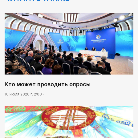
00:00
Пора получать из пшеницы не только муку...
02:00
Требования к профессионализму повышаются
09:20
Леонардо Ди Каприо и глава Amazon
анонсировали совместный проект
08:46
Почти 3 млрд тенге из возвращенных активов
Кто может проводить опросы
выделили на водоснабжение сел в СКО
10 июля 2026 г. 2:00
09:54
«Человек-паук 4: Новый день» стал самым
кассовым фильмом 2026 года