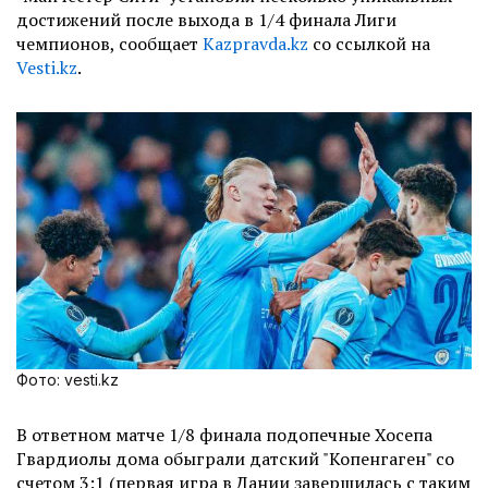
достижений после выхода в 1/4 финала Лиги
чемпионов, сообщает
Kazpravda.kz
со ссылкой на
Vesti.kz
.
Фото: vesti.kz
В ответном матче 1/8 финала подопечные Хосепа
Гвардиолы дома обыграли датский "Копенгаген" со
счетом 3:1 (первая игра в Дании завершилась с таким