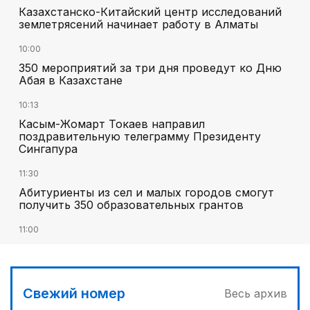
Казахстанско-Китайский центр исследований
землетрясений начинает работу в Алматы
10:00
350 мероприятий за три дня проведут ко Дню
Абая в Казахстане
10:13
Касым-Жомарт Токаев направил
поздравительную телеграмму Президенту
Сингапура
11:30
Абитуриенты из сел и малых городов смогут
получить 350 образовательных грантов
11:00
«Алтай Өскемен» упустил победу над
«Кызылжаром» на последних минутах
12:05
Свежий номер
Весь архив
МЧС запустило новые станции мониторинга