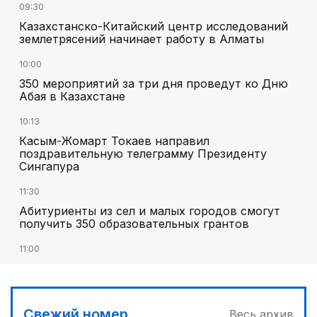
09:30
Казахстанско-Китайский центр исследований
землетрясений начинает работу в Алматы
10:00
350 мероприятий за три дня проведут ко Дню
Абая в Казахстане
10:13
Касым-Жомарт Токаев направил
поздравительную телеграмму Президенту
Сингапура
11:30
Абитуриенты из сел и малых городов смогут
получить 350 образовательных грантов
11:00
«Алтай Өскемен» упустил победу над
«Кызылжаром» на последних минутах
12:05
Свежий номер
Весь архив