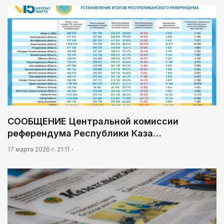
06:00
Познавательно и безопасно
03:04
Мой Абай
06:30
Библиотеки на новый лад
07:00
СООБЩЕНИЕ Центральной комиссии
В столице реализуется проект «Школа
национального ремесла»
референдума Республики Каза…
17 марта 2026 г. 21:11