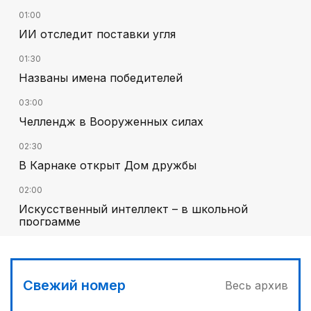
01:00
ИИ отследит поставки угля
01:30
Названы имена победителей
03:00
Челлендж в Вооруженных силах
02:30
В Карнаке открыт Дом дружбы
02:00
Искусственный интеллект – в школьной
программе
01:40
Национальный поэт мирового масштаба
Свежий номер
Весь архив
00:45
Его стихия – ледники, снег и горные реки