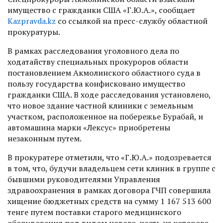
имущество с гражданки США «Г.Ю.А.», сообщает
Kazpravda.kz
со ссылкой на пресс-службу областной
прокуратуры.
В рамках расследования уголовного дела по
ходатайству специальных прокуроров области
постановлением Акмолинского областного суда в
пользу государства конфисковано имущество
гражданки США. В ходе расследования установлено,
что новое здание частной клиники с земельным
участком, расположенное на побережье Бурабай, и
автомашина марки «Лексус» приобретены
незаконным путем.
В прокуратере отметили, что «Г.Ю.А.» подозревается
в том, что, будучи владельцем сети клиник в группе с
бывшими руководителями Управления
здравоохранения в рамках договора ГЧП совершила
хищение бюджетных средств на сумму 1 167 513 600
тенге путем поставки старого медицинского
оборудования под видом нового, часть из которого