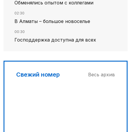
Обменялись опытом с коллегами
02:30
В Алматы – большое новоселье
00:30
Господдержка доступна для всех
03:00
Продолжаются инспекционные поездки
03:30
Свежий номер
Весь архив
Буря на востоке
05:00
Вычислен последний фигурант
«титанового» дела
04:00
Ждем успеха в Туркестане
04:30