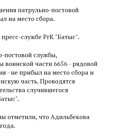
ршения патрульно-постовой
л на место сбора.
пресс-службе РгК "Батыс".
но-постовой службы,
 воинской части 6656 - рядовой
я - не прибыл на место сбора и
инскую часть. Проводятся
тельства случившегося
Батыс".
ны отметили, что Адильбекова
года.