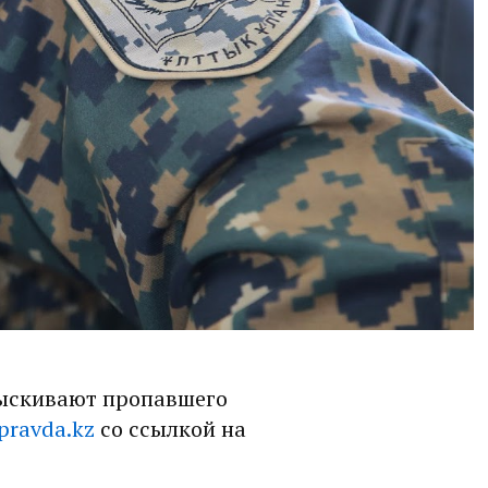
зыскивают пропавшего
pravda.kz
со ссылкой на