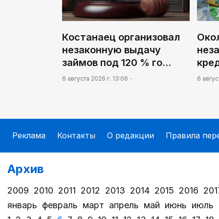
Костанаец организовал
Окол
незаконную выдачу
нез
займов под 120 % го…
кре
6 августа 2026 г. 13:06
6 авгус
Реклама
Контакты
О редакции
Правила пер
Архив
2009
2010
2011
2012
2013
2014
2015
2016
201
январь
февраль
март
апрель
май
июнь
июль