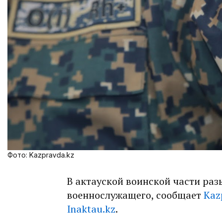
Фото: Kazpravda.kz
В актауской воинской части ра
военнослужащего, сообщает
Kaz
Inaktau.kz
.