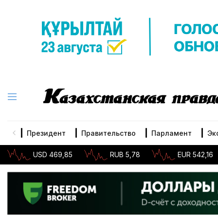
Президент
Правительство
Парламент
Эк
USD 469,85
RUB 5,78
EUR 542,16