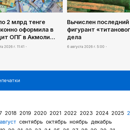
о 2 млрд тенге
Вычислен последний
аконно оформила в
фигурант «титаново
дит ОПГ в Акмоли…
дела
та 2026 г. 11:41
6 августа 2026 г. 5:00
епечатки
7
2018
2019
2020
2021
2022
2023
2024
2025
август
сентябрь
октябрь
ноябрь
декабрь