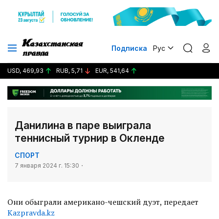
Подписка
Рус
USD, 469,93
RUB, 5,71
EUR, 541,64
Данилина в паре выиграла
теннисный турнир в Окленде
СПОРТ
7 января 2024 г. 15:30
Они обыграли американо-чешский дуэт, передает
Kazpravda.kz