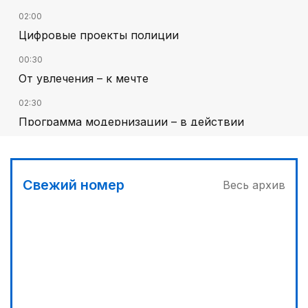
02:00
Цифровые проекты полиции
00:30
От увлечения – к мечте
02:30
Программа модернизации – в действии
01:36
Тюркский культурный код в произведениях
Батухана Баймена
Свежий номер
Весь архив
00:00
Гостья на кирпичной стене
01:12
Жизнь за окном
01:00
На службе Отечеству и народу