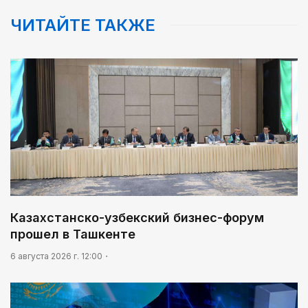
03:00
ЧИТАЙТЕ ТАКЖЕ
Идет по городу трамвай
Казахстанско-узбекский бизнес-форум
прошел в Ташкенте
6 августа 2026 г. 12:00