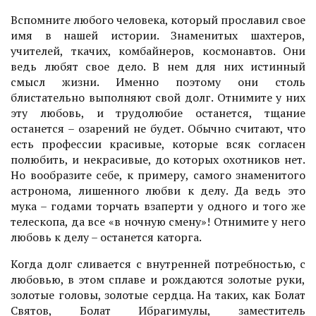
Вспомните любого человека, который прославил свое
имя в нашей истории. Знаменитых шахтеров,
учителей, ткачих, комбайнеров, космонавтов. Они
ведь любят свое дело. В нем для них истинный
смысл жизни. Именно поэтому они столь
блистательно выполняют свой долг. Отнимите у них
эту любовь, и трудолюбие останется, тщание
останется – озарений не будет. Обычно считают, что
есть профессии красивые, которые всяк согласен
полюбить, и некрасивые, до которых охотников нет.
Но вообразите себе, к примеру, самого знаменитого
астронома, лишенного любви к делу. Да ведь это
мука – годами торчать взаперти у одного и того же
телескопа, да все «в ночную смену»! Отнимите у него
любовь к делу – останется каторга.
Когда долг сливается с внутренней потребностью, с
любовью, в этом сплаве и рождаются золотые руки,
золотые головы, золотые сердца. На таких, как Болат
Святов, Болат Ибрагимулы, заместитель