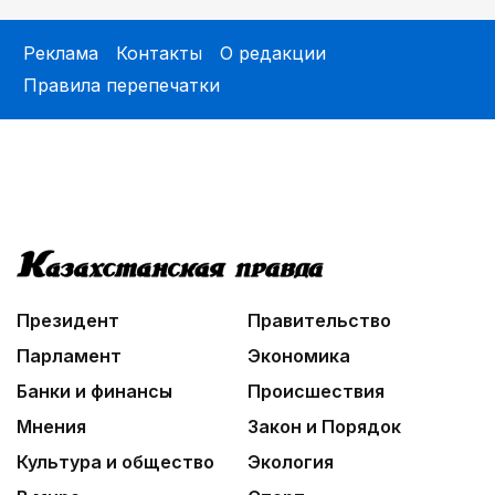
01:00
На службе Отечеству и народу
Реклама
Контакты
О редакции
02:00
Правила перепечатки
Аль-Фараби: городская среда и субъектность
человека
01:12
Жизнь за окном
02:30
Не хочется уезжать
03:30
Президент
Правительство
Нужен ли бумажный документ?
Парламент
Экономика
Банки и финансы
Происшествия
Мнения
Закон и Порядок
Культура и общество
Экология