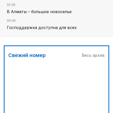
02:30
В Алматы – большое новоселье
00:30
Господдержка доступна для всех
03:30
Буря на востоке
03:00
Свежий номер
Весь архив
Продолжаются инспекционные поездки
05:00
Вычислен последний фигурант «титанового»
дела
04:00
Ждем успеха в Туркестане
00:00
Пора получать из пшеницы не только муку...