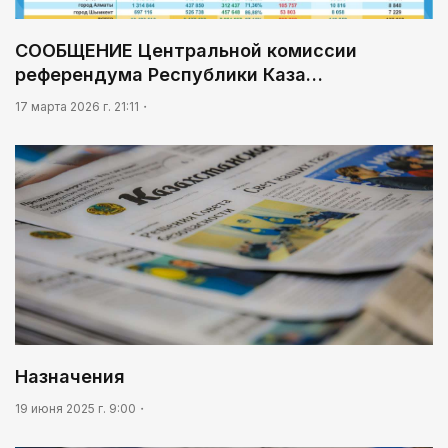
09:20
Леонардо Ди Каприо и глава Amazon
СООБЩЕНИЕ Центральной комиссии
анонсировали совместный проект
референдума Республики Каза…
09:54
17 марта 2026 г. 21:11
«Человек-паук 4: Новый день» стал самым
кассовым фильмом 2026 года
Назначения
19 июня 2025 г. 9:00