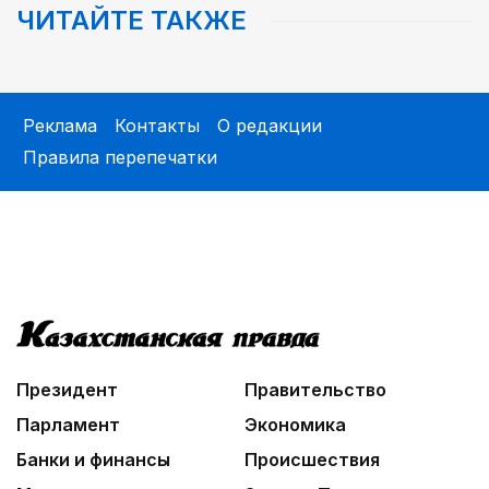
ЧИТАЙТЕ ТАКЖЕ
05:00
Легендарная велогонка
06:30
Библиотеки на новый лад
Реклама
Контакты
О редакции
Правила перепечатки
07:00
В столице реализуется проект «Школа
национального ремесла»
03:30
Человекоцентричность в действии
03:04
Мой Абай
Президент
Правительство
Парламент
Экономика
Банки и финансы
Происшествия