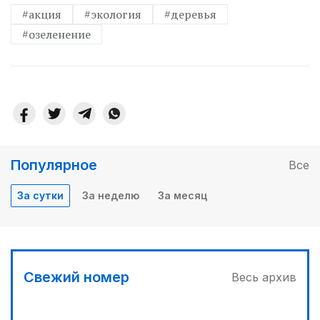
#акция
#экология
#деревья
#озеленение
Популярное
Все
За сутки
За неделю
За месяц
Свежий номер
Весь архив