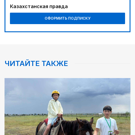
05:00
Казахстанская правда
Вычислен последний фигурант «титанового»
дела
ОФОРМИТЬ ПОДПИСКУ
04:30
Наш десант на Dota 2, Phygital Football и Phygital
Shooter
05:30
Каникулы в седле
ЧИТАЙТЕ ТАКЖЕ
06:00
Золото, рожденное трудом