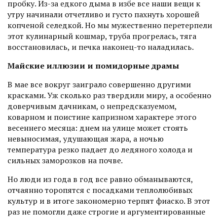
пробку. Из-за едкого дыма в избе все наши вещи к
утру начинали отчетливо и густо пахнуть хорошей
копченой селедкой. Но мы мужественно перетерпели
этот кулинарный кошмар, труба прогрелась, тяга
восстановилась, и печка наконец-то наладилась.
Майские иллюзии и помидорные драмы
В мае все вокруг заиграло совершенно другими
красками. Уж сколько раз твердили миру, а особенно
доверчивым дачникам, о непредсказуемом,
коварном и поистине капризном характере этого
весеннего месяца: днем на улице может стоять
невыносимая, удушаю­щая жара, а ночью
температура резко падает до ледяного холода и
сильных заморозков на почве.
Но люди из года в год все равно обманываются,
отчаянно торопятся с посадками теплолюбивых
культур и в итоге закономерно терпят фиаско. В этот
раз не помогли даже строгие и аргументированные