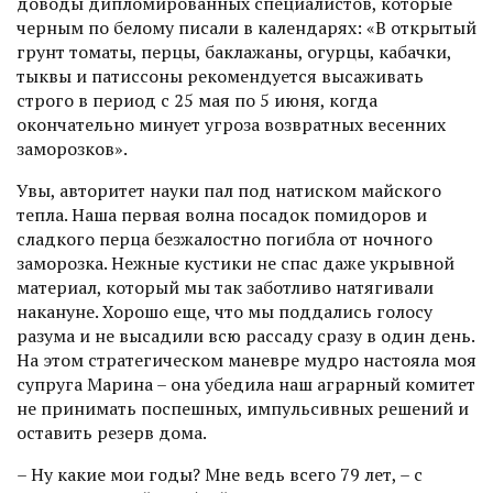
доводы дип­ломированных специалис­тов, которые
черным по белому писали в календарях: «В открытый
грунт томаты, перцы, баклажаны, огурцы, кабачки,
тыквы и патиссоны рекомендуется высаживать
строго в период с 25 мая по 5 июня, когда
окончательно минует угроза возвратных весенних
заморозков».
Увы, авторитет науки пал под натиском майского
тепла. Наша первая волна посадок помидоров и
сладкого перца безжалостно погибла от ночного
заморозка. Нежные кустики не спас даже укрывной
мате­риал, который мы так заботливо натягивали
накануне. Хорошо еще, что мы поддались голосу
разума и не высадили всю рассаду сразу в один день.
На этом стратегическом маневре мудро настояла моя
супруга Марина – она убедила наш аграрный комитет
не принимать поспешных, импульсивных решений и
оставить резерв дома.
– Ну какие мои годы? Мне ведь всего 79 лет, – с