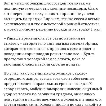
Вот и у наших ближайших соседей точно так же
подчистую замерзли высаженные помидоры, благо
хоть перец они в силу каких-то причин не успели
вытащить на грядки. Впрочем, эти же соседи весьма
скептически и даже с некоторой иронией отнеслись
к моему личному решению посадить картошку 1 мая.
– Раньше времени она все равно из земли не
вылезет, – авторитетно заявила нам соседка Ирина,
которая всю свою жизнь прожила в селе и знает о
поведении корнеплодов решительно все. – Будет
просто так в холодной земле лежать, пока ее
законный биологический срок не придет.
Но у нас, как у истинных художников садово-
огородного жанра, всегда есть свои собственные
представления о правильных сроках посадки. К
слову сказать, майские заморозки нанесли ощутимый
удар не только по овощным грядкам, они сильно
повредили и нашим цветущим яблоням, и вишням, и
кустам смородины. Холода прошли по саду какой-то