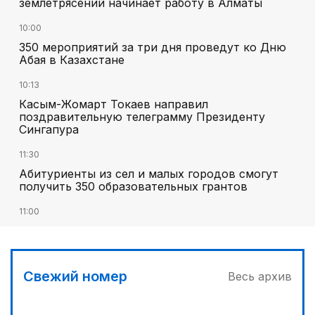
землетрясений начинает работу в Алматы
10:00
350 мероприятий за три дня проведут ко Дню
Абая в Казахстане
10:13
Касым-Жомарт Токаев направил
поздравительную телеграмму Президенту
Сингапура
11:30
Абитуриенты из сел и малых городов смогут
получить 350 образовательных грантов
11:00
«Алтай Өскемен» упустил победу над
«Кызылжаром» на последних минутах
12:05
Свежий номер
Весь архив
МЧС запустило новые станции мониторинга
селевой опасности под Алматы