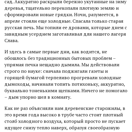
сад. Аккуратно раскрыли бережно укутанные на зиму
деревья, тщательно перекопали плотную землю и
сформировали новые грядки. Ночи, разумеется, в
апреле стояли еще холодные. Спасала только старая
русская печь. Мы топили ее дровами, которые днем с
завидным усердием заготавливал для нашего лагеря
Слава.
И здесь в самые первые дни, как водится, не
обошлось без традиционных бытовых проб­лем –
упрямая печка нещадно дымила. Мы действовали
строго по науке: сначала поджигали газеты и
горящей бумагой терпеливо прогревали холодные
дымоходы, начинали топить потихоньку, аккуратно,
буквально тоненькими щепками. Ничего не помогало
– дым упорно шел в комнату.
Как не раз объясняли нам деревенские старожилы, в
это время года высоко в трубе часто стоит плотный
столб холодного воздуха, который просто не пускает
идущее снизу тепло наверх, образуя своеобразную