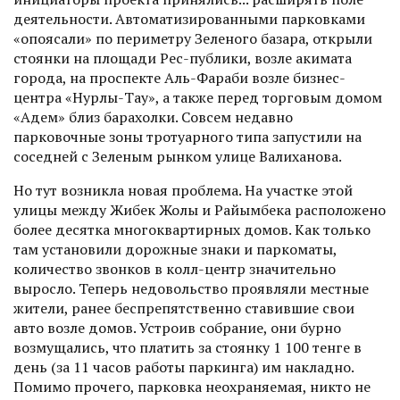
деятельности. Автоматизированными парковками
«опоясали» по периметру Зеленого базара, открыли
стоянки на площади Рес-публики, возле акимата
города, на прос­пекте Аль-Фараби возле бизнес-
центра «Нурлы-Тау», а также перед торговым домом
«Адем» близ барахолки. Совсем недавно
парковочные зоны тротуарного типа запустили на
соседней с Зеленым рынком улице Валиханова.
Но тут возникла новая проблема. На участке этой
улицы между Жибек Жолы и Райымбека расположено
более десятка много­квартирных домов. Как только
там установили дорожные знаки и паркоматы,
количество звонков в колл-центр значительно
выросло. Теперь недовольство проявляли местные
жители, ранее беспрепятственно ставившие свои
авто возле домов. Устроив­ собрание, они бурно
возмущались, что платить за стоянку 1 100 тенге в
день (за 11 часов работы паркинга) им накладно.
Помимо прочего, парковка неохраняе­мая, никто не