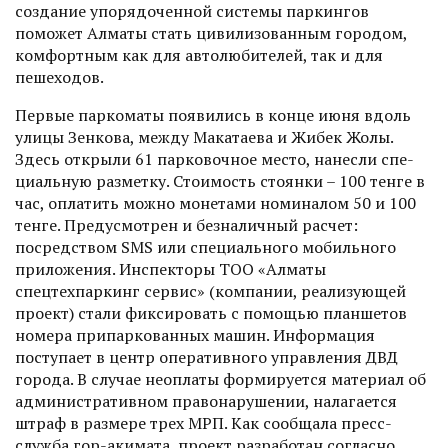
создание упорядоченной системы паркингов
поможет Алматы стать цивилизованным городом,
комфортным как для автолюбителей, так и для
пешеходов.
Первые паркоматы появились в конце июня вдоль
улицы Зенкова, между Макатаева и Жибек Жолы.
Здесь открыли 61 парковочное место, нанесли спе­
циальную разметку. Стоимость стоян­ки – 100 тенге в
час, оплатить можно монетами номиналом 50 и 100
тенге. Предусмотрен и безналичный расчет:
посредством SMS или специального мобильного
приложения. Инспекторы ТОО «Алматы
спецтехпаркинг сервис» (компании, реа­лизующей
проект) стали фиксировать с помощью планшетов
номера припаркованных машин. Информация
поступает в центр оперативного управления ДВД
города. В случае неоп­латы формируется материал об
административном правонарушении, налагается
штраф в размере трех МРП. Как сообщала пресс-
служба гор-акимата, проект разработан согласно