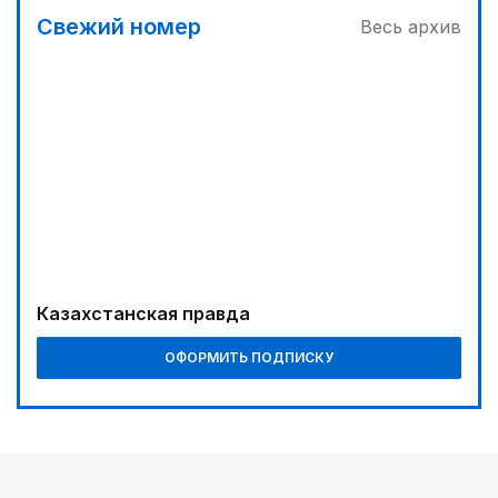
04:30
Свежий номер
Весь архив
Наш десант на Dota 2, Phygital Football и Phygital
Shooter
05:00
Вычислен последний фигурант «титанового»
дела
04:00
Ждем успеха в Туркестане
03:30
Буря на востоке
Казахстанская правда
05:30
ОФОРМИТЬ ПОДПИСКУ
Каникулы в седле
06:00
Золото, рожденное трудом
00:00