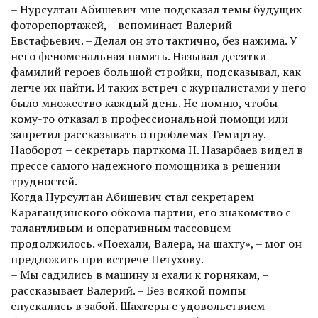
– Нурсултан Абишевич мне подсказал темы будущих
фоторепортажей, – вспоминает Валерий
Евстафьевич. – Делал он это тактично, без нажима. У
него феноменальная память. Называл десятки
фамилий героев большой стройки, подсказывал, как
легче их найти. И таких встреч с журналистами у него
было множество каждый день. Не помню, чтобы
кому-то отказал в профессиональной помощи или
запретил рассказывать о проблемах Темиртау.
Наоборот – секретарь парткома Н. Назарбаев видел в
прессе самого надежного помощника в решении
трудностей.
Когда Нурсултан Абишевич стал секретарем
Карагандинского обкома партии, его знакомство с
талантливым и оперативным тассовцем
продолжилось. «Поехали, Валера, на шахту», – мог он
предложить при встрече Петухову.
– Мы садились в машину и ехали к горнякам, –
рассказывает Валерий. – Без всякой помпы
спускались в забой. Шахтеры с удовольствием