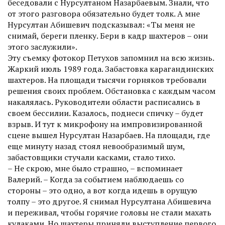
беседовали с Нурсултаном Назарбаевым. Знали, что
от этого разговора обязательно будет толк. А мне
Нурсултан Абишевич подсказывал: «Ты меня не
снимай, береги пленку. Бери в кадр шахтеров – они
этого заслужили».
Эту съемку фотокор Петухов запомнил на всю жизнь.
Жаркий июль 1989 года. Забастовка карагандинских
шахтеров. На площади тысячи горняков требовали
решения своих проблем. Обстановка с каждым часом
накалялась. Руководители области расписались в
своем бессилии. Казалось, поднеси спичку – будет
взрыв. И тут к микрофону на импровизированной
сцене вышел Нурсултан Назарбаев. На площади, где
еще минуту назад стоял невообразимый шум,
забастовщики стучали касками, стало тихо.
– Не скрою, мне было страшно, – вспоминает
Валерий. – Когда за событием наблюдаешь со
стороны – это одно, а вот когда идешь в орущую
толпу – это другое. Я снимал Нурсултана Абишевича
и переживал, чтобы горячие головы не стали махать
кулаками. Но шахтеры приняли выступление первого