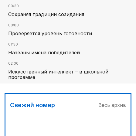
00:30
Сохраняя традиции созидания
00:00
Проверяется уровень готовности
01:30
Названы имена победителей
02:00
Искусственный интеллект – в школьной
программе
02:30
В Карнаке открыт Дом дружбы
Свежий номер
Весь архив
04:00
Дополнительный источник энергии
03:30
Сделать город комфортным