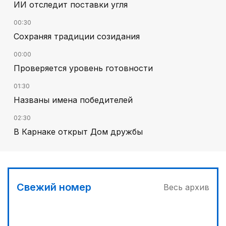
ИИ отследит поставки угля
00:30
Сохраняя традиции созидания
00:00
Проверяется уровень готовности
01:30
Названы имена победителей
02:30
В Карнаке открыт Дом дружбы
02:00
Искусственный интеллект – в школьной
программе
Свежий номер
Весь архив
04:00
Дополнительный источник энергии
03:30