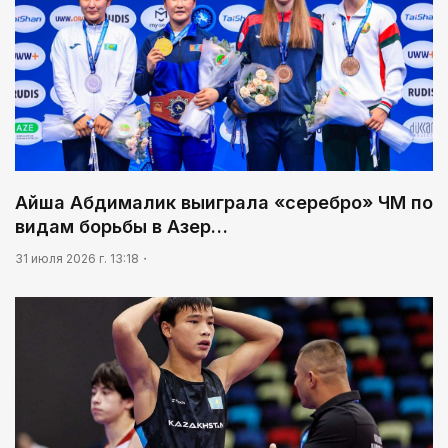
05:00
Легендарная велогонка
01:10
Каждый дом как хороший знакомый
03:30
Человекоцентричность в действии
03:04
Айша Абдималик выиграла «серебро» ЧМ по
Мой Абай
видам борьбы в Азер…
31 июля 2026 г. 13:18