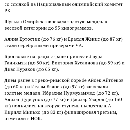
со ссылкой на Национальный олимпийский комитет
РК
Шугыла Омирбек завоевала золотую медаль в
весовой категории до 55 килограммов.
Алина Ертостик (до 76 кг) и Ерасыл Женис (до 87 кг)
стали серебряными призерами ЧА.
Бронзовые награды стране принесли Лаура
Ганикызы (до 50 кг), Виктория Хусаинова (до 59 кг) и
Диас Нураков (до 63 кг).
Днём ранее в греко-римской борьбе Айбек Айтбеков
(до 60 кг) и Ислам Евлоев (до 97 кг) завоевали
золотые медали. Ибрахим Нурмухаммед (до 72 кг),
Алихан Дурсунов (до 77 кг) и Джохар Узаров (до 130
кг) поднялись на вторую ступень пьедестала. А
Кирилл Минько (до 82 кг) финишировал третьим,
отметили в НОК.