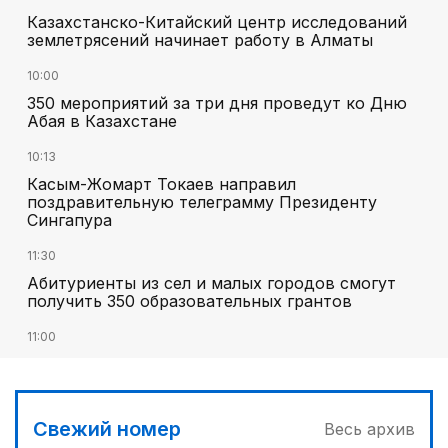
Казахстанско-Китайский центр исследований
землетрясений начинает работу в Алматы
10:00
350 мероприятий за три дня проведут ко Дню
Абая в Казахстане
10:13
Касым-Жомарт Токаев направил
поздравительную телеграмму Президенту
Сингапура
11:30
Абитуриенты из сел и малых городов смогут
получить 350 образовательных грантов
11:00
«Алтай Өскемен» упустил победу над
«Кызылжаром» на последних минутах
12:05
Свежий номер
Весь архив
МЧС запустило новые станции мониторинга