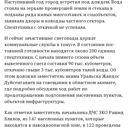
Наступивший год город встретил под дождем. Вода
стояла на зеркале промерзшей земли и стекала в
подвалы ряда жилых многоэтажек и соцобъектов,
заливала дворы и колодцы частного сектора.
Спецтехника с откачкой не успевала.
И сейчас зачастившие снегопады держат
коммунальные службы в тонусе. В состоянии пос­
тоянной готовности находятся около 200 единиц
спецтехники. С начала зимнего сезона объем
вывезенного снега составил 90 тыс. кубометров,
откачано свыше 3 тыс. кубометров талой воды. Об
этом доложил заместитель акима Уральска Жандос
Дуйсенгалиев на совещании в областном акимате,
где подробно обсудили ход работ по
предотвращению подтопления населенных пунк­тов,
объектов инфраструктуры.
Как отметил заместитель начальника ДЧС ЗКО Рашид
Блялов, из 147 населенных пунктов, которые
находятся в паводкоопасной зоне, в 122 проведены