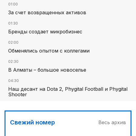
01:00
За счет возвращенных активов
01:30
Бренды создает микробизнес
02:00
Обменялись опытом с коллегами
02:30
В Алматы – большое новоселье
04:30
Наш десант на Dota 2, Phygital Football и Phygital
Shooter
05:00
Вычислен последний фигурант «титанового»
дела
Свежий номер
Весь архив
03:00